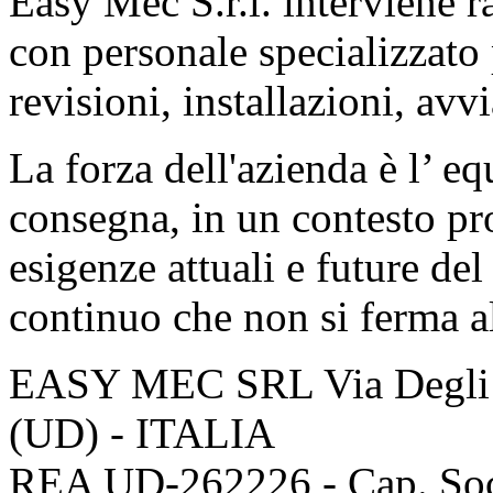
Easy Mec S.r.l. interviene r
con personale specializzato
revisioni, installazioni, avv
La forza dell'azienda è l’ eq
consegna, in un contesto pro
esigenze attuali e future del
continuo che non si ferma al
EASY MEC SRL
Via Degli
(UD) - ITALIA
REA UD-262226 - Cap. Soc.