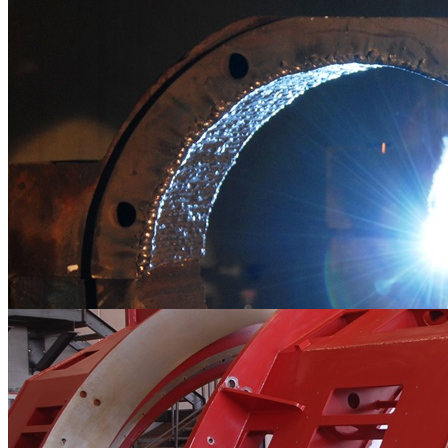
Riporti AntiUsura